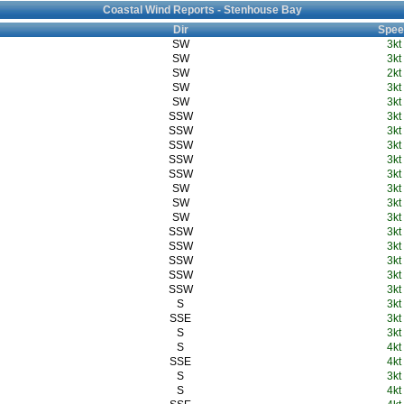
Coastal Wind Reports - Stenhouse Bay
Dir
Spee
SW
3kt
SW
3kt
SW
2kt
SW
3kt
SW
3kt
SSW
3kt
SSW
3kt
SSW
3kt
SSW
3kt
SSW
3kt
SW
3kt
SW
3kt
SW
3kt
SSW
3kt
SSW
3kt
SSW
3kt
SSW
3kt
SSW
3kt
S
3kt
SSE
3kt
S
3kt
S
4kt
SSE
4kt
S
3kt
S
4kt