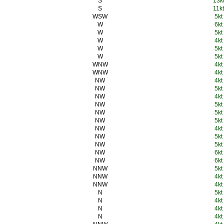
S
13k
S
11kt
WSW
5kt
W
6kt
W
5kt
W
4kt
W
5kt
W
5kt
WNW
4kt
WNW
4kt
NW
4kt
NW
5kt
NW
4kt
NW
5kt
NW
5kt
NW
5kt
NW
4kt
NW
5kt
NW
5kt
NW
6kt
NW
6kt
NNW
5kt
NNW
4kt
NNW
4kt
N
5kt
N
4kt
N
4kt
N
4kt